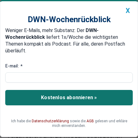
X
DWN-Wochenrückblick
Weniger E-Mails, mehr Substanz: Der
DWN-
Geldanlage Premium
Newsticker
MEIN DWN:
Wochenrückblick
liefert 1x/Woche die wichtigsten
Edelmetalle
DWN-Magazin
China
Themen kompakt als Podcast. Für alle, deren Postfach
überläuft.
DWN-Wochenrückblick
Auto Premium
Energie in unsicheren Zeiten:
E-mail:
*
Was tun, wenn der Blackout in
Deutschland kommt?
Kostenlos abonnieren »
Ein Blackout trifft moderne Gesellschaften
schneller, als viele glauben. Der Ausfall in Spanien
und Portugal Anfang 2025 zeigt, wie rasch
Verkehr, Zahlungssysteme und Kommunikation
Ich habe die
Datenschutzerklärung
sowie die
AGB
gelesen und erkläre
mich einverstanden.
kollabieren. Gerade Unternehmen spüren die
Folgen sofort: Energie wird zum strategischen