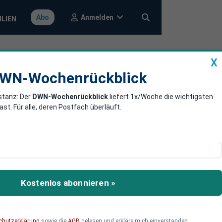
Anmelden
Abo
ILIEN
X
a
DWN-Wochenrückblick
WN-Wochenrückblick
stanz: Der
DWN-Wochenrückblick
liefert 1x/Woche die wichtigsten
gsgefahr
. Für alle, deren Postfach überläuft.
ump bekannt gab, dass die
t haben und er auf die
Kostenlos abonnieren »
chutzerklärung
sowie die
AGB
gelesen und erkläre mich einverstanden.