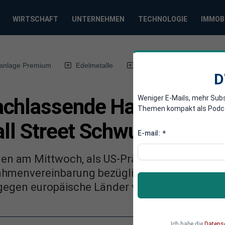
WIRTSCHAFT
UNTERNEHMEN
TECHNOLOGIE
IMMOB
anlage Premium
Edelmetalle
DWN-Magazin
Chin
D
Weniger E-Mails, mehr Sub
achlassende Handelskrie
Themen kompakt als Podcast
all Street Schwung
E-mail:
*
gen am Mittwoch, als US-Präsident Donald Tr
hmenvereinbarung bezüglich Grönlands erziel
gegen europäische Länder verzichtet.
Ich habe die
Datens