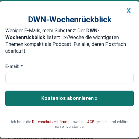
X
DWN-Wochenrückblick
Weniger E-Mails, mehr Substanz: Der
DWN-
Geldanlage Premium
Newsticker
MEIN DWN:
Wochenrückblick
liefert 1x/Woche die wichtigsten
Edelmetalle
DWN-Magazin
China
Themen kompakt als Podcast. Für alle, deren Postfach
überläuft.
DWN-Wochenrückblick
Auto Premium
Strengere Regeln für "Buy Now,
E-mail:
*
Pay Later": Bundesrat besiegelt
Reform des Kreditrechts
Kostenlos abonnieren »
Verbraucherschutz im Fokus: Die Länderkammer
hat schärferen Vorschriften für Kredite
zugestimmt. Insbesondere für Kleinstdarlehen
und beliebte Bezahldienste wie „Jetzt kaufen,
Ich habe die
Datenschutzerklärung
sowie die
AGB
gelesen und erkläre
mich einverstanden.
später bezahlen“ gelten künftig strenge
Prüfpflichten, um die zunehmende