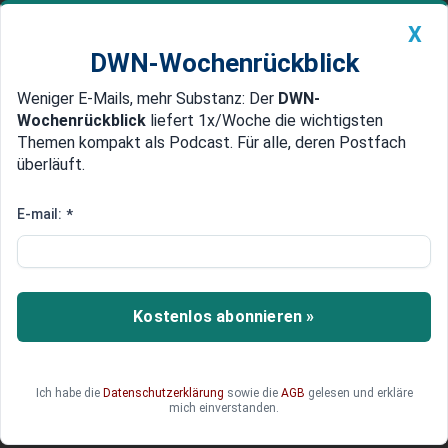
X
DWN-Wochenrückblick
Weniger E-Mails, mehr Substanz: Der
DWN-
Geldanlage Premium
Newsticker
MEIN DWN:
Wochenrückblick
liefert 1x/Woche die wichtigsten
Edelmetalle
DWN-Magazin
China
Themen kompakt als Podcast. Für alle, deren Postfach
überläuft.
DWN-Wochenrückblick
Auto Premium
Insolvente Perlon-Gruppe:
E-mail:
*
Deutscher Weltmarktführer geht
an China
Kostenlos abonnieren »
Die deutsche Chemie ist in einer schwierigen
Lage, geplagt von hohen Kosten, schwachem
Weltmarkt und chinesischer Konkurrenz. Ein
Unternehmen sucht sein Heil bei einem
Ich habe die
Datenschutzerklärung
sowie die
AGB
gelesen und erkläre
mich einverstanden.
chinesischen Käufer.