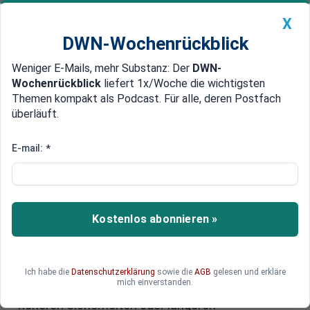
X
DWN-Wochenrückblick
Weniger E-Mails, mehr Substanz: Der
DWN-
Geldanlage Premium
Newsticker
MEIN DWN:
Wochenrückblick
liefert 1x/Woche die wichtigsten
Edelmetalle
DWN-Magazin
China
Themen kompakt als Podcast. Für alle, deren Postfach
überläuft.
DWN-Wochenrückblick
Auto Premium
Experteninterview: Welche
E-mail:
*
Finanzierungsalternativen
Unternehmen kennen sollten
Kostenlos abonnieren »
Für viele Mittelständler ist Finanzierung
zunehmend eine strategische Herausforderung.
Besonders kritisch wird es, wenn Investitionen
gar nicht erst geplant werden können, weil
Ich habe die
Datenschutzerklärung
sowie die
AGB
gelesen und erkläre
mich einverstanden.
Unternehmen mit schwierigen Bankgesprächen,
höheren Sicherheiten oder längeren