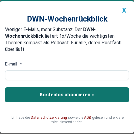
X
DWN-Wochenrückblick
Weniger E-Mails, mehr Substanz: Der
DWN-
Geldanlage Premium
Newsticker
MEIN DWN:
Wochenrückblick
liefert 1x/Woche die wichtigsten
Edelmetalle
DWN-Magazin
China
Themen kompakt als Podcast. Für alle, deren Postfach
überläuft.
DWN-Wochenrückblick
Auto Premium
Inflation bleibt hartnäckig: Ifo
E-mail:
*
sieht nur kurze Erholung
Die deutsche Wirtschaft steckt in der längsten
Stagnationsphase seit 1949 fest. Mit dem
Kostenlos abonnieren »
erhofften Kriegsende im Iran hellen sich die
Aussichten zwar auf – allerdings nur
vorübergehend.
Ich habe die
Datenschutzerklärung
sowie die
AGB
gelesen und erkläre
mich einverstanden.