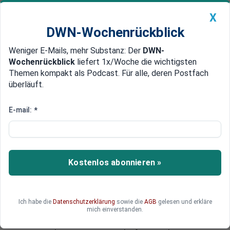
X
DWN-Wochenrückblick
Weniger E-Mails, mehr Substanz: Der
DWN-
Geldanlage Premium
Newsticker
MEIN DWN:
Wochenrückblick
liefert 1x/Woche die wichtigsten
Edelmetalle
DWN-Magazin
China
Themen kompakt als Podcast. Für alle, deren Postfach
überläuft.
DWN-Wochenrückblick
Auto Premium
Förderung von neuartigen Technologien
E-mail:
*
Hollande fordert von EU
Konjunktur-Spritze von 120
Milliarden Euro
Kostenlos abonnieren »
120 Milliarden Euro will Hollande aus ungenutzen
Strukturfonds, aus Projektbonds und mit Hilfe
von Geldern der Europäischen Investmentbank
Ich habe die
Datenschutzerklärung
sowie die
AGB
gelesen und erkläre
(EIB) in neue Technologien pumpen. Eine gute
mich einverstanden.
Woche vor dem EU-Gipfel hat er seinen Plan den