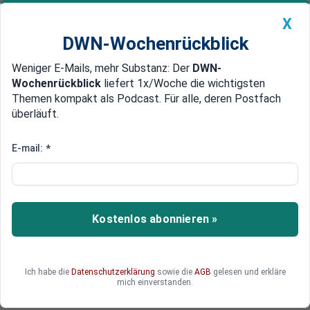
X
DWN-Wochenrückblick
Weniger E-Mails, mehr Substanz: Der
DWN-
Geldanlage Premium
Newsticker
MEIN DWN:
Wochenrückblick
liefert 1x/Woche die wichtigsten
Edelmetalle
DWN-Magazin
China
Themen kompakt als Podcast. Für alle, deren Postfach
überläuft.
DWN-Wochenrückblick
Auto Premium
Aufspaltung der Euro-Zone unausweichlich
E-mail:
*
Think Tank: Wenn Italien
scheitert, wird sich die deutsche
Haltung ändern
Kostenlos abonnieren »
Pieter Cleppe vom Think Tank OpenEurope hält
die Rettungsschirme EFSF und ESM für zu klein,
um den Euro zu retten. Er glaubt, dass die
Ich habe die
Datenschutzerklärung
sowie die
AGB
gelesen und erkläre
Deutschen in dem Moment umdenken werden, in
mich einverstanden.
dem Italien einen Bailout benötigt.