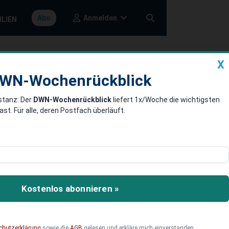
Anmelden
Abo
ILIEN
X
a
DWN-Wochenrückblick
WN-Wochenrückblick
stanz: Der
DWN-Wochenrückblick
liefert 1x/Woche die wichtigsten
on von EADS
. Für alle, deren Postfach überläuft.
sind nach heutigen
 Großrbitannien,
Kostenlos abonnieren »
nftigen Einfluss finden.
chutzerklärung
sowie die
AGB
gelesen und erkläre mich einverstanden.