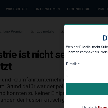
WIRTSCHAFT
UNTERNEHMEN
TECHNOLOGIE
IMMOB
anlage Premium
Edelmetalle
DWN-Magazin
Chin
D
Weniger E-Mails, mehr Sub
rie ist nicht sexy: Fusi
Themen kompakt als Podcast
tzt
E-mail:
*
ft- und Raumfahrtunternehmen BAE und EADS 
. Grund dafür war der politische Widerstand:
d konnten zu keiner Einigung über ihren zukü
tanden der Fusion kritisch gegenüber.
Ich habe die
Datens