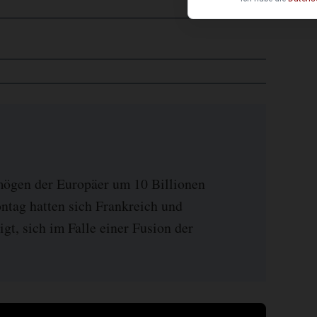
mögen der Europäer um 10 Billionen
tag hatten sich Frankreich und
gt, sich im Falle einer Fusion der