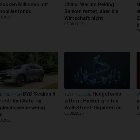
zocken Millionen mit
China: Warum Peking
N
obilienfonds
Banken rettet, aber die
w
8.2026
Wirtschaft nicht
S
06.08.2026
k
0
BYD Sealion 5
Hedgefonds
TERNEHMEN
TECHNOLOGIE
W
Test: Viel Auto für
zittern: Hacker greifen
a
gleichsweise wenig
Wall-Street-Giganten an
h
06.08.2026
0
d
8.2026