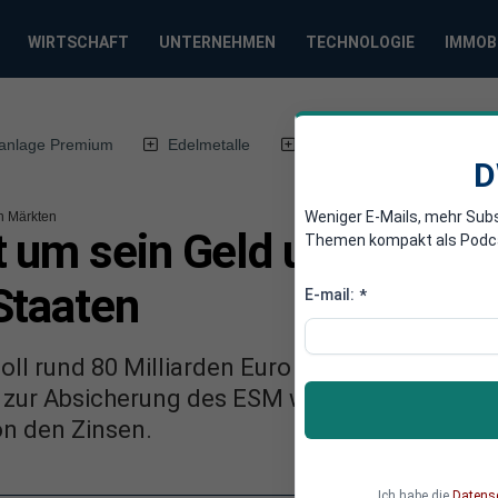
WIRTSCHAFT
UNTERNEHMEN
TECHNOLOGIE
IMMOB
anlage Premium
Edelmetalle
DWN-Magazin
Chin
D
Weniger E-Mails, mehr Sub
n Märkten
um sein Geld und investi
Themen kompakt als Podcast
Staaten
E-mail:
*
ll rund 80 Milliarden Euro investieren, ohn
n zur Absicherung des ESM werden überwiege
von den Zinsen.
Ich habe die
Datens