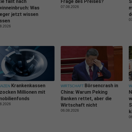
ie fällt nach
Frage des Preises?
S
07.08.2026
winneinbruch: Was
m
eger jetzt wissen
d
0
ssen
8.2026
Krankenkassen
Börsencrash in
ANZEN
WIRTSCHAFT
W
zocken Millionen mit
China: Warum Peking
N
obilienfonds
Banken rettet, aber die
w
8.2026
Wirtschaft nicht
S
06.08.2026
k
0