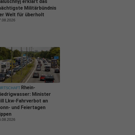
aluschnyj erklärt das
ächtigste Militärbündnis
er Welt für überholt
7.08.2026
Rhein-
IRTSCHAFT
iedrigwasser: Minister
ill Lkw-Fahrverbot an
onn- und Feiertagen
ippen
6.08.2026