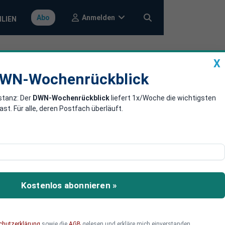
Anmelden
Abo
ILIEN
X
a
DWN-Wochenrückblick
WN-Wochenrückblick
stanz: Der
DWN-Wochenrückblick
liefert 1x/Woche die wichtigsten
ert in den
. Für alle, deren Postfach überläuft.
e Marktverzerrungen
nd in reichen Ländern
Kostenlos abonnieren »
chutzerklärung
sowie die
AGB
gelesen und erkläre mich einverstanden.