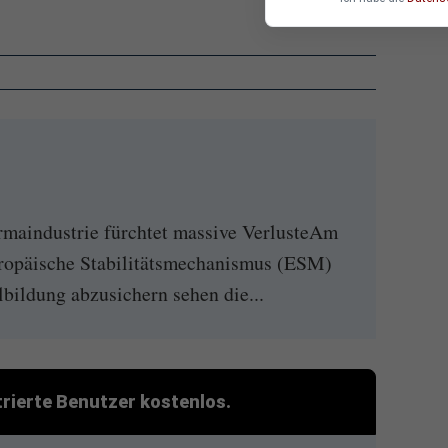
rmaindustrie fürchtet massive VerlusteAm
uropäische Stabilitätsmechanismus (ESM)
lbildung abzusichern sehen die...
strierte Benutzer kostenlos.