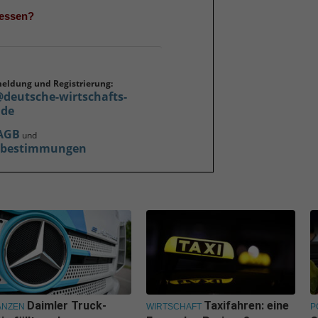
gessen?
meldung und Registrierung:
@deutsche-wirtschafts-
.de
AGB
und
zbestimmungen
Daimler Truck-
Taxifahren: eine
ANZEN
WIRTSCHAFT
P