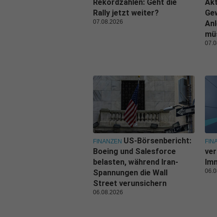
Rekordzahlen: Geht die
Akt
Rally jetzt weiter?
Ge
07.08.2026
Anl
mü
07.0
US-Börsenbericht:
FINANZEN
FIN
Boeing und Salesforce
ver
belasten, während Iran-
Imm
06.0
Spannungen die Wall
Street verunsichern
06.08.2026