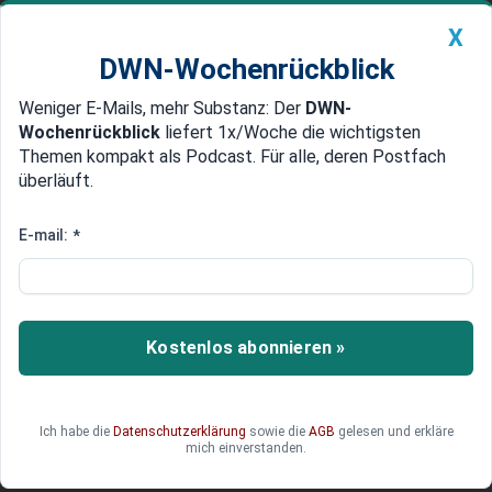
X
DWN-Wochenrückblick
Weniger E-Mails, mehr Substanz: Der
DWN-
Geldanlage Premium
Newsticker
MEIN DWN:
Wochenrückblick
liefert 1x/Woche die wichtigsten
Edelmetalle
DWN-Magazin
China
Themen kompakt als Podcast. Für alle, deren Postfach
überläuft.
DWN-Wochenrückblick
Auto Premium
Abwärtstrend verstärkt sich
E-mail:
*
Trotz Weihnachtszeit: Kauflaune
der Konsumenten sinkt
Angesichts der Schuldenkrise rechnen die
Kostenlos abonnieren »
deutschen Verbaucher mit deutlich niedrigeren
Einkommen. Die Krise in Europa verunsichert -
selbst die Nachfrage nach größeren
Ich habe die
Datenschutzerklärung
sowie die
AGB
gelesen und erkläre
Anschaffungen sank.
mich einverstanden.