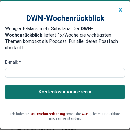
X
DWN-Wochenrückblick
Weniger E-Mails, mehr Substanz: Der
DWN-
Geldanlage Premium
Newsticker
MEIN DWN:
Wochenrückblick
liefert 1x/Woche die wichtigsten
Edelmetalle
DWN-Magazin
China
Themen kompakt als Podcast. Für alle, deren Postfach
überläuft.
DWN-Wochenrückblick
Auto Premium
Schädlich fürs Gehirn
E-mail:
*
Gefahr für Kinder: Fluorid kann
ADHS verursachen
Forscher haben nun einen Zusammenhang
Kostenlos abonnieren »
zwischen Chemikalien und dem Auftreten
bestimmter neurologischer Erkrankungen wie
ADHS und Autismus entdeckt. Fluorid, das in
Ich habe die
Datenschutzerklärung
sowie die
AGB
gelesen und erkläre
Zahnpasta und in den USA auch teilweise im
mich einverstanden.
Leitungswasser enthalten ist, steht im Zentrum
der aktuellen Untersuchungen.