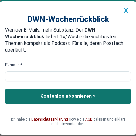
X
DWN-Wochenrückblick
Weniger E-Mails, mehr Substanz: Der
DWN-
Geldanlage Premium
Newsticker
MEIN DWN:
Wochenrückblick
liefert 1x/Woche die wichtigsten
Edelmetalle
DWN-Magazin
China
Themen kompakt als Podcast. Für alle, deren Postfach
überläuft.
DWN-Wochenrückblick
Auto Premium
Kein Parlament kontrolliert
E-mail:
*
Die große Umverteilung: Mario
Draghi ordnet die Banken in
Europa neu
Kostenlos abonnieren »
Die EZB verlangt, beraten von der umstrittenen
US-Finanzfirma Oliver Wyman, einen Striptease
aller wichtigen europäischen Banken. Die
Ich habe die
Datenschutzerklärung
sowie die
AGB
gelesen und erkläre
nationalen Parlamente haben keine Kontrolle
mich einverstanden.
über die bevorstehenden Umwälzungen. Hedge