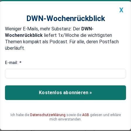
X
DWN-Wochenrückblick
Weniger E-Mails, mehr Substanz: Der
DWN-
Geldanlage Premium
Newsticker
MEIN DWN:
Wochenrückblick
liefert 1x/Woche die wichtigsten
Edelmetalle
DWN-Magazin
China
Themen kompakt als Podcast. Für alle, deren Postfach
überläuft.
DWN-Wochenrückblick
Auto Premium
Steigende Kosten für Steuerzahler
E-mail:
*
Die EU als Politik-Konzern:
Parlament beschäftigt 6.000
Mitarbeiter
Kostenlos abonnieren »
Das EU-Parlament leistet sich mehr als 6.000
Angestellte. Die Kosten für ihre Gehälter
verschlingen inzwischen ein Drittel des
Ich habe die
Datenschutzerklärung
sowie die
AGB
gelesen und erkläre
Parlamentshaushalts. Viele der Mitarbeiter sind
mich einverstanden.
nur damit beschäftigt, den monatlichen Umzug