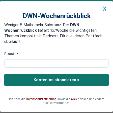
X
DWN-Wochenrückblick
Weniger E-Mails, mehr Substanz: Der
DWN-
Geldanlage Premium
Newsticker
MEIN DWN:
Wochenrückblick
liefert 1x/Woche die wichtigsten
Edelmetalle
DWN-Magazin
China
Themen kompakt als Podcast. Für alle, deren Postfach
überläuft.
DWN-Wochenrückblick
Auto Premium
Dax gewinnt 3,1 Prozent
E-mail:
*
Börse: Kurserholung nach EZB-
Versprechen, Dax schließt im
Plus
Kostenlos abonnieren »
Nachdem versprochenen Eingreifen der
Notenbanken sind die Risikoprämien für
Staatsanleihen der Euro-Peripherie deutlich
Ich habe die
Datenschutzerklärung
sowie die
AGB
gelesen und erkläre
gefallen. Der Dax schloss mit dem höchsten
mich einverstanden.
Tagesgewinn seit 18 Monaten.