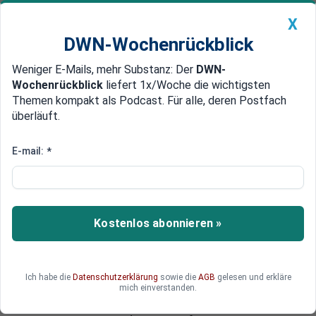
X
DWN-Wochenrückblick
Weniger E-Mails, mehr Substanz: Der
DWN-
Geldanlage Premium
Newsticker
MEIN DWN:
Wochenrückblick
liefert 1x/Woche die wichtigsten
Edelmetalle
DWN-Magazin
China
Themen kompakt als Podcast. Für alle, deren Postfach
überläuft.
DWN-Wochenrückblick
Auto Premium
Mysteriöser Terror-Anschlag
E-mail:
*
Texas: Zwei Terror-Verdächtige
erschossen - doch wer waren die
Männer?
Kostenlos abonnieren »
In Texas wurden zwei Männer von der Polizei
erschossen, die angeblich einen islamistischen
Terroranschlag auf eine Karikaturen-Ausstellung
Ich habe die
Datenschutzerklärung
sowie die
AGB
gelesen und erkläre
geplant hatten. Die Ausstellung war von einer
mich einverstanden.
Organisation veranstaltet worden, deren