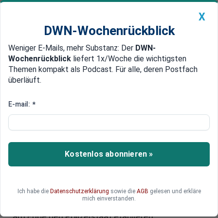
X
DWN-Wochenrückblick
Weniger E-Mails, mehr Substanz: Der
DWN-
Geldanlage Premium
Newsticker
MEIN DWN:
Wochenrückblick
liefert 1x/Woche die wichtigsten
Edelmetalle
DWN-Magazin
China
Themen kompakt als Podcast. Für alle, deren Postfach
überläuft.
DWN-Wochenrückblick
Auto Premium
Innenminister unter Beschuss
E-mail:
*
Angela Merkels Willkür zerstört
den Rechtsstaat in Europa
Durch die Willkür von Angela Merkel wurden in
Kostenlos abonnieren »
Deutschland und Österreich die Innenminister zu
Schießbudenfiguren degradiert. So wird der
Rechtsstaat systematisch zerstört. Das
Ich habe die
Datenschutzerklärung
sowie die
AGB
gelesen und erkläre
Nachfolgemodell ist schon zu erkennen: Die
mich einverstanden.
Parteien stehen über dem Gesetz und könnten
am Ende den Polizeistaat etablieren.