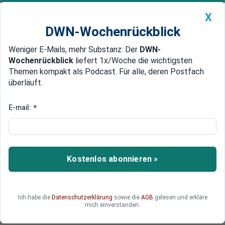
X
DWN-Wochenrückblick
Weniger E-Mails, mehr Substanz: Der
DWN-
Geldanlage Premium
Newsticker
MEIN DWN:
Wochenrückblick
liefert 1x/Woche die wichtigsten
Edelmetalle
DWN-Magazin
China
Themen kompakt als Podcast. Für alle, deren Postfach
überläuft.
DWN-Wochenrückblick
Auto Premium
52 Prozent der Deutschen
E-mail:
*
Mehrheit hält Regierung bei
Flüchtlings-Krise für unfähig
Nach einer Umfrage von infratest dimap halten
Kostenlos abonnieren »
52 Prozent der Deutschen die Bundesregierung
bei der Lösung der Flüchtlings-Krise für
inkompetent. Die Zustimmung für die CDU geht
Ich habe die
Datenschutzerklärung
sowie die
AGB
gelesen und erkläre
um drei Punkte auf 33 Prozent zurück.
mich einverstanden.