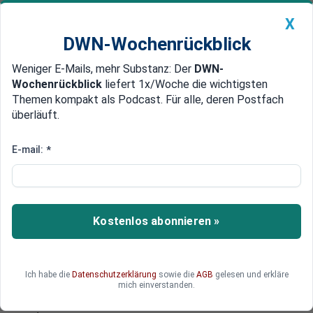
X
DWN-Wochenrückblick
Weniger E-Mails, mehr Substanz: Der
DWN-
Geldanlage Premium
Newsticker
MEIN DWN:
Wochenrückblick
liefert 1x/Woche die wichtigsten
Edelmetalle
DWN-Magazin
China
Themen kompakt als Podcast. Für alle, deren Postfach
überläuft.
DWN-Wochenrückblick
Auto Premium
„Der Opportunismus der Mitte“
E-mail:
*
Entfremdung: Türken in
Deutschland wollen eigene
Partei gründen
Kostenlos abonnieren »
Aufgrund der Armenier-Resolution und den
„Herabsetzungen“ von Einwanderern wollen
Deutsch-Türken eine eigene Partei gründen. In
Ich habe die
Datenschutzerklärung
sowie die
AGB
gelesen und erkläre
einer Erstfassung des Parteiprogramms steht:
mich einverstanden.
„Wir stehen gegen ein expansives Großeuropa