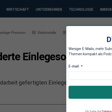
WIRTSCHAFT
UNTERNEHMEN
TECHNOLOGIE
IMMOB
anlage Premium
Edelmetalle
DWN-Magazin
Chin
D
Weniger E-Mails, mehr Sub
erte Einlegesohlen aus 
Themen kompakt als Podcast
E-mail:
*
ndarbeit gefertigten Einlegesohlen werden d
Ich habe die
Datens