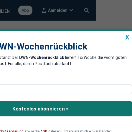
Anmelden
Abo
ILIEN
X
a
DWN-Wochenrückblick
WN-Wochenrückblick
stanz: Der
DWN-Wochenrückblick
liefert 1x/Woche die wichtigsten
dem 3D-
. Für alle, deren Postfach überläuft.
urch den 3D-Druck
Kostenlos abonnieren »
chutzerklärung
sowie die
AGB
gelesen und erkläre mich einverstanden.