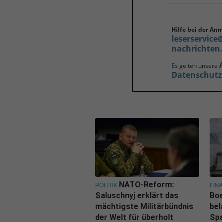
Hilfe bei der An
leserservice
nachrichten
Es gelten unsere
Datenschut
NATO-Reform:
POLITIK
FIN
Saluschnyj erklärt das
Boe
mächtigste Militärbündnis
bel
der Welt für überholt
Spa