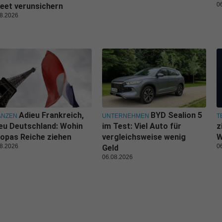
0
eet verunsichern
8.2026
Adieu Frankreich,
BYD Sealion 5
ANZEN
UNTERNEHMEN
T
eu Deutschland: Wohin
im Test: Viel Auto für
z
opas Reiche ziehen
vergleichsweise wenig
W
8.2026
0
Geld
06.08.2026