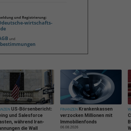
meldung und Registrierung:
@deutsche-wirtschafts-
.de
AGB
und
zbestimmungen
US-Börsenbericht:
Krankenkassen
ANZEN
FINANZEN
W
ing und Salesforce
verzocken Millionen mit
C
asten, während Iran-
Immobilienfonds
B
06.08.2026
nnungen die Wall
W