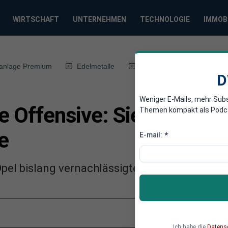
WIRTSCHAFT
UNTERNEHMEN
TECHNOLOGIE
IMMOB
anlage Premium
Edelmetalle
DWN-Magazin
Chin
D
Weniger E-Mails, mehr Sub
ie Offensive: Sieben neu
Themen kompakt als Podcast
e
E-mail:
*
Opel bislang vernachlässigte Marktsegmente 
Ich habe die
Datens