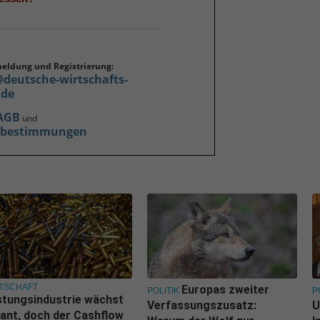
meldung und Registrierung:
@deutsche-wirtschafts-
.de
AGB
und
zbestimmungen
TSCHAFT
Europas zweiter
POLITIK
P
tungsindustrie wächst
Verfassungszusatz:
U
ant, doch der Cashflow