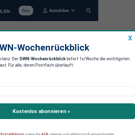
Anmelden
Abo
ILIEN
X
a
DWN-Wochenrückblick
WN-Wochenrückblick
stanz: Der
DWN-Wochenrückblick
liefert 1x/Woche die wichtigsten
e Modelle
. Für alle, deren Postfach überläuft.
bearbeiten.
Kostenlos abonnieren »
chutzerklärung
sowie die
AGB
gelesen und erkläre mich einverstanden.