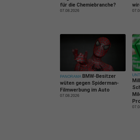
für die Chemiebranche?
wi
07.08.2026
07.0
UN
BMW-Besitzer
PANORAMA
Mil
wüten gegen Spiderman-
Sch
Filmwerbung im Auto
Mil
07.08.2026
Pr
07.0