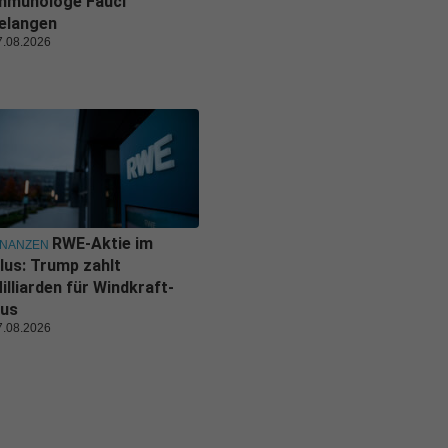
mmunologe Fauci
elangen
7.08.2026
RWE-Aktie im
INANZEN
lus: Trump zahlt
illiarden für Windkraft-
us
7.08.2026