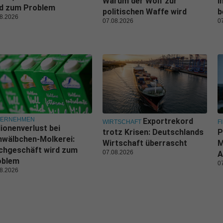
Warum der Wolf zur
I
rd zum Problem
politischen Waffe wird
b
8.2026
07.08.2026
0
TERNEHMEN
Exportrekord
WIRTSCHAFT
F
lionenverlust bei
trotz Krisen: Deutschlands
P
wälbchen-Molkerei:
Wirtschaft überrascht
M
chgeschäft wird zum
07.08.2026
A
oblem
0
8.2026