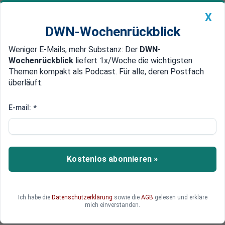
X
DWN-Wochenrückblick
Weniger E-Mails, mehr Substanz: Der
DWN-
Geldanlage Premium
Newsticker
MEIN DWN:
Wochenrückblick
liefert 1x/Woche die wichtigsten
Edelmetalle
DWN-Magazin
China
Themen kompakt als Podcast. Für alle, deren Postfach
überläuft.
DWN-Wochenrückblick
Auto Premium
Massive Spekulation
E-mail:
*
Neue Krisen-Währung: Bitcoin-
Kurs steigt deutlich
Der Kurs der Digitalwährung Bitcoin ist in der
Kostenlos abonnieren »
laufenden Woche massiv gestiegen. Offenbar
hängt die Kapitalflucht aus China mit dem
Anstieg zusammen.
Ich habe die
Datenschutzerklärung
sowie die
AGB
gelesen und erkläre
mich einverstanden.