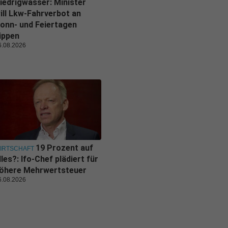
iedrigwasser: Minister
ill Lkw-Fahrverbot an
onn- und Feiertagen
ippen
6.08.2026
19 Prozent auf
IRTSCHAFT
lles?: Ifo-Chef plädiert für
öhere Mehrwertsteuer
6.08.2026