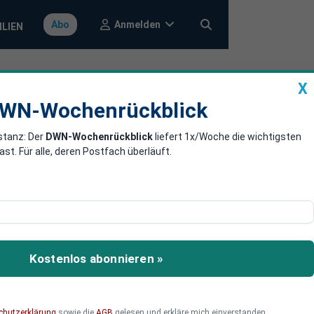
Anmelden
Abo
ILIEN
X
a
DWN-Wochenrückblick
WN-Wochenrückblick
stanz: Der
DWN-Wochenrückblick
liefert 1x/Woche die wichtigsten
. Für alle, deren Postfach überläuft.
cht und kündigt in der
ührungslosigkeit sind in
Kostenlos abonnieren »
chutzerklärung
sowie die
AGB
gelesen und erkläre mich einverstanden.