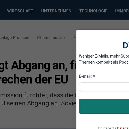
WIRTSCHAFT
UNTERNEHMEN
TECHNOLOGIE
IMMOB
anlage Premium
Edelmetalle
DWN-Magazin
Chin
D
Weniger E-Mails, mehr Sub
gt Abgang an, fürchtet
Themen kompakt als Podcast
echen der EU
E-mail:
*
ission fürchtet, dass die EU auseinander bri
U seinen Abgang an. Soviel Defätismus und F
Ich habe die
Datens