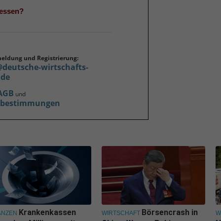
gessen?
meldung und Registrierung:
@deutsche-wirtschafts-
.de
AGB
und
zbestimmungen
Krankenkassen
Börsencrash in
ANZEN
WIRTSCHAFT
W