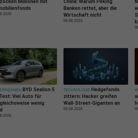
zocken Millionen mit
China: Warum Peking
N
obilienfonds
Banken rettet, aber die
w
8.2026
Wirtschaft nicht
S
06.08.2026
k
0
BYD Sealion 5
Hedgefonds
TERNEHMEN
TECHNOLOGIE
W
Test: Viel Auto für
zittern: Hacker greifen
a
gleichsweise wenig
Wall-Street-Giganten an
h
06.08.2026
0
d
8.2026