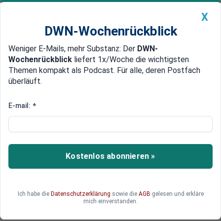
X
DWN-Wochenrückblick
Weniger E-Mails, mehr Substanz: Der
DWN-
Geldanlage Premium
Newsticker
MEIN DWN:
Wochenrückblick
liefert 1x/Woche die wichtigsten
Edelmetalle
DWN-Magazin
China
Themen kompakt als Podcast. Für alle, deren Postfach
überläuft.
DWN-Wochenrückblick
Auto Premium
Kritik an Zinspolitik
E-mail:
*
Institut für Weltwirtschaft:
Inflation kehrt nach Deutschland
zurück
Kostenlos abonnieren »
Das Institut für Weltwirtschaft erwartet einen
dauerhaften Anstieg der Preise in Deutschland.
Die Ökonomen erwarten, dass es zum Ende der
Ich habe die
Datenschutzerklärung
sowie die
AGB
gelesen und erkläre
EZB-Zinspolitik zu schmerzhaften Korrekturen
mich einverstanden.
kommen wird.