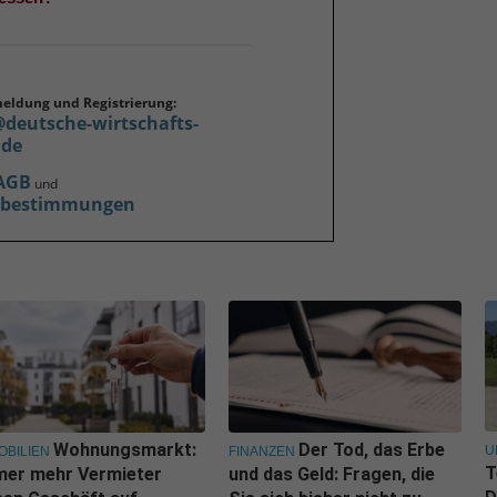
meldung und Registrierung:
@deutsche-wirtschafts-
.de
AGB
und
zbestimmungen
Wohnungsmarkt:
Der Tod, das Erbe
U
OBILIEN
FINANZEN
T
mer mehr Vermieter
und das Geld: Fragen, die