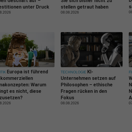
D
en Geschäft auf –
Sie sich bisher nicht zu
s
estitionen unter Druck
stellen getraut haben
0
8.2026
08.08.2026
Europa ist führend
KI-
ITIK
TECHNOLOGIE
F
 kommerziellen
Unternehmen setzen auf
W
imakonzepten: Warum
Philosophen – ethische
N
ingt es nicht, diese
Fragen rücken in den
N
zusetzen?
Fokus
A
8.2026
08.08.2026
0