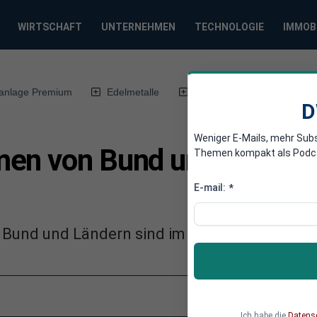
WIRTSCHAFT
UNTERNEHMEN
TECHNOLOGIE
IMMOB
anlage Premium
Edelmetalle
DWN-Magazin
Chin
D
Weniger E-Mails, mehr Sub
en von Bund und Länder
Themen kompakt als Podcast
E-mail:
*
Bund und Ländern sind im Juni eingebrochen
Ich habe die
Datens