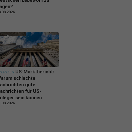
eutschen Lebewohl zu
agen?
8.08.2026
US-Marktbericht:
INANZEN
arum schlechte
achrichten gute
achrichten für US-
nleger sein können
7.08.2026