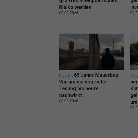
größtes innenpolitisches
geb
Risiko werden
Inv
08.08.2026
08.0
65 Jahre Mauerbau:
POLITIK
POL
Warum die deutsche
bei
Teilung bis heute
Kl
nachwirkt
gel
08.08.2026
um
08.0