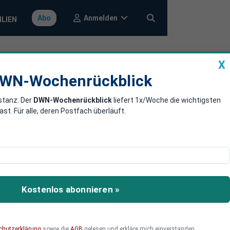
Anmelden
Abo
ILIEN
X
a
DWN-Wochenrückblick
WN-Wochenrückblick
stanz: Der
DWN-Wochenrückblick
liefert 1x/Woche die wichtigsten
n brechen im
. Für alle, deren Postfach überläuft.
.
Kostenlos abonnieren »
chutzerklärung
sowie die
AGB
gelesen und erkläre mich einverstanden.