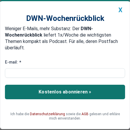
X
DWN-Wochenrückblick
Weniger E-Mails, mehr Substanz: Der
DWN-
Geldanlage Premium
Newsticker
MEIN DWN:
Wochenrückblick
liefert 1x/Woche die wichtigsten
Edelmetalle
DWN-Magazin
China
Themen kompakt als Podcast. Für alle, deren Postfach
überläuft.
DWN-Wochenrückblick
Auto Premium
Freie Fahrt für die Nato
E-mail:
*
EU plant Milliarden-Ausgaben
für militärische Mobilität in
Europa
Kostenlos abonnieren »
Die EU will mit Milliarden-Ausgaben die
militärische Mobilität in Europa erleichtern. US-
General Hodges fordert freie Fahrt für die
Ich habe die
Datenschutzerklärung
sowie die
AGB
gelesen und erkläre
Streitkräfte der Nato.
mich einverstanden.