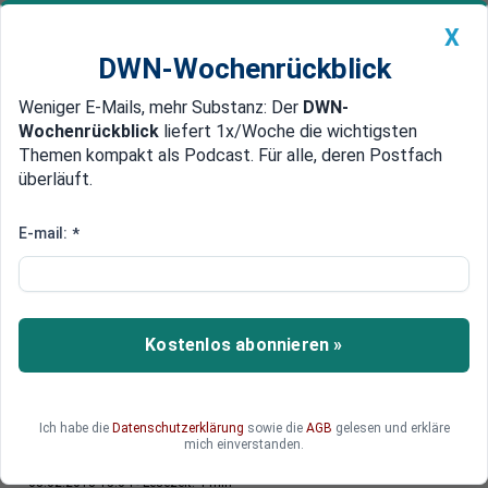
X
DWN-Wochenrückblick
Weniger E-Mails, mehr Substanz: Der
DWN-
Geldanlage Premium
Newsticker
MEIN DWN:
Wochenrückblick
liefert 1x/Woche die wichtigsten
Edelmetalle
DWN-Magazin
China
Themen kompakt als Podcast. Für alle, deren Postfach
überläuft.
DWN-Wochenrückblick
Auto Premium
Höhere US-Produktion
E-mail:
*
Preis für Rohöl sinkt deutlich
Der Ölpreis in Dollar ist am Donnerstag deutlich
gesunken.
Kostenlos abonnieren »
Deutsche Wirtschaftsnachrichten
Ich habe die
Datenschutzerklärung
sowie die
AGB
gelesen und erkläre
mich einverstanden.
1 min
08.02.2018 15:04
Lesezeit: