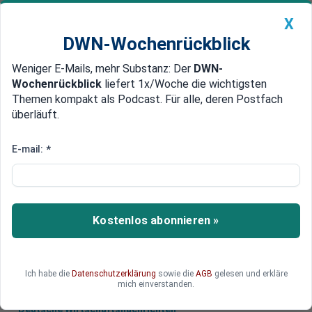
X
DWN-Wochenrückblick
Weniger E-Mails, mehr Substanz: Der
DWN-
Geldanlage Premium
Newsticker
MEIN DWN:
Wochenrückblick
liefert 1x/Woche die wichtigsten
Edelmetalle
DWN-Magazin
China
Themen kompakt als Podcast. Für alle, deren Postfach
überläuft.
DWN-Wochenrückblick
Auto Premium
Krypto-Monitor 01. Juni
E-mail:
*
IWF fordert strenge Regulierung
von Kryptowährungen
Ein neues exklusives Angebot der DWN: Die
Kostenlos abonnieren »
wichtigsten Nachrichten über Bitcoin und
Kryptowährungen aus aller Welt auf einen Blick.
Ich habe die
Datenschutzerklärung
sowie die
AGB
gelesen und erkläre
mich einverstanden.
Deutsche Wirtschaftsnachrichten