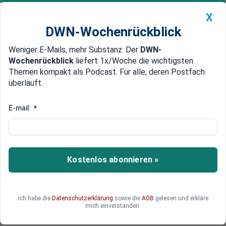
X
DWN-Wochenrückblick
Weniger E-Mails, mehr Substanz: Der
DWN-
Geldanlage Premium
Newsticker
MEIN DWN:
Wochenrückblick
liefert 1x/Woche die wichtigsten
Edelmetalle
DWN-Magazin
China
Themen kompakt als Podcast. Für alle, deren Postfach
überläuft.
DWN-Wochenrückblick
Auto Premium
Atlantic Resolve
E-mail:
*
Tausende US-Militärfahrzeuge
durchqueren Brandenburg
Bis Mitte Juni werden weitere 2.050 US-
Kostenlos abonnieren »
Militärfahrzeuge im Rahmen der Operation
Atlantic Resolve die Straßen Brandenburg nach
Polen überqueren.
Ich habe die
Datenschutzerklärung
sowie die
AGB
gelesen und erkläre
mich einverstanden.