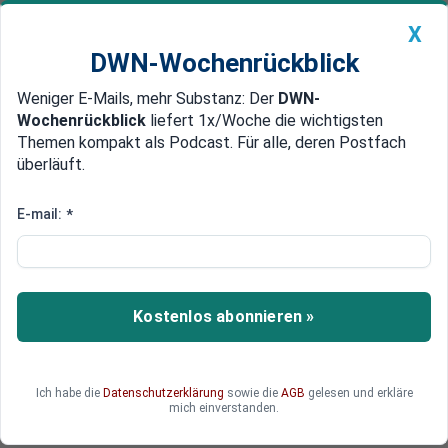
X
DWN-Wochenrückblick
Weniger E-Mails, mehr Substanz: Der
DWN-
Geldanlage Premium
Newsticker
MEIN DWN:
Wochenrückblick
liefert 1x/Woche die wichtigsten
Edelmetalle
DWN-Magazin
China
Themen kompakt als Podcast. Für alle, deren Postfach
überläuft.
DWN-Wochenrückblick
Auto Premium
„Klares Abwärtsrisiko“
E-mail:
*
EU-Kommission senkt
Wachstums-Prognosen für
Europa
Kostenlos abonnieren »
Die EU-Kommission hat ihre
Wachstumsprognosen für die europäischen
Staaten gesenkt.
Ich habe die
Datenschutzerklärung
sowie die
AGB
gelesen und erkläre
mich einverstanden.