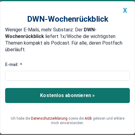
X
DWN-Wochenrückblick
Weniger E-Mails, mehr Substanz: Der
DWN-
Geldanlage Premium
Newsticker
MEIN DWN:
Wochenrückblick
liefert 1x/Woche die wichtigsten
Edelmetalle
DWN-Magazin
China
Themen kompakt als Podcast. Für alle, deren Postfach
überläuft.
DWN-Wochenrückblick
Auto Premium
SOCAR plant Übernahme
E-mail:
*
Lira-Absturz: EWE erwägt
Rückzug aus der Türkei
Das deutsche Energieunternehmen EWE will sein
Kostenlos abonnieren »
Türkei-Geschäft verkaufen. Der
aserbaidschanische Energie-Riese SOCAR hat
ein Interesse an einer Übernahme.
Ich habe die
Datenschutzerklärung
sowie die
AGB
gelesen und erkläre
mich einverstanden.