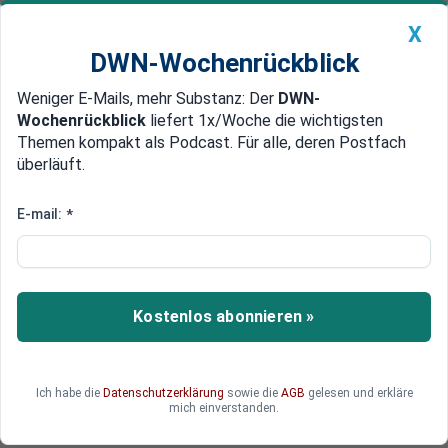
X
DWN-Wochenrückblick
Weniger E-Mails, mehr Substanz: Der
DWN-
Geldanlage Premium
Newsticker
MEIN DWN:
Wochenrückblick
liefert 1x/Woche die wichtigsten
Edelmetalle
DWN-Magazin
China
Themen kompakt als Podcast. Für alle, deren Postfach
überläuft.
DWN-Wochenrückblick
Auto Premium
Rückschlag für Musk
E-mail:
*
Saudis verhandeln über Einstieg
bei Tesla-Konkurrent Lucid
Der saudi-arabische Staatsfonds prüft einen
Kostenlos abonnieren »
Einstieg beim Tesla-Konkurrenten Lucid.
Ich habe die
Datenschutzerklärung
sowie die
AGB
gelesen und erkläre
mich einverstanden.
Deutsche Wirtschaftsnachrichten