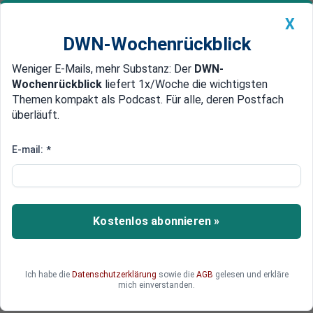
X
DWN-Wochenrückblick
Weniger E-Mails, mehr Substanz: Der
DWN-
Geldanlage Premium
Newsticker
MEIN DWN:
Wochenrückblick
liefert 1x/Woche die wichtigsten
Edelmetalle
DWN-Magazin
China
Themen kompakt als Podcast. Für alle, deren Postfach
überläuft.
DWN-Wochenrückblick
Auto Premium
Blockchain-Monitor vom 18. September
E-mail:
*
Niederlande: Erster
Personalausweis mit Blockchain
Die Identifizierung von Personen via Blockchain
Kostenlos abonnieren »
bringt Unternehmen wie Banken und
Fluggesellschaften massive
Kosteneinsparungen.
Ich habe die
Datenschutzerklärung
sowie die
AGB
gelesen und erkläre
mich einverstanden.