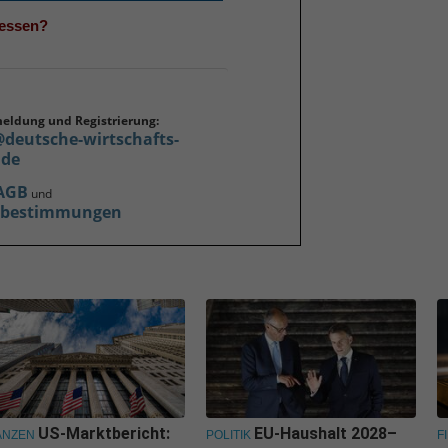
gessen?
meldung und Registrierung:
@deutsche-wirtschafts-
.de
AGB
und
zbestimmungen
US-Marktbericht:
EU-Haushalt 2028–
ANZEN
POLITIK
F