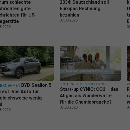
rum schlechte
2034: Deutschland soll
k
hrichten gute
Europas Rechnung
U
hrichten für US-
bezahlen
t
07.08.2026
egertitle
E
8.2026
0
UNTERNEHMENSPORTRÄT
W
BYD Sealion 5
TERNEHMEN
Start-up CYNiO: CO2 – das
R
Test: Viel Auto für
Abgas als Wunderwaffe
r
gleichsweise wenig
für die Chemiebranche?
w
d
07.08.2026
0
8.2026