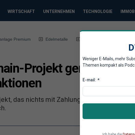
WIRTSCHAFT
UNTERNEHMEN
TECHNOLOGIE
IMMOB
anlage Premium
Edelmetalle
DWN-Magazin
Chin
D
Weniger E-Mails, mehr Sub
in-Projekt generiert 20 
Themen kompakt als Podcast
aktionen
E-mail:
*
kt, das nichts mit Zahlungen zu tun hat, ist f
ch.
Ich habe die
Datens