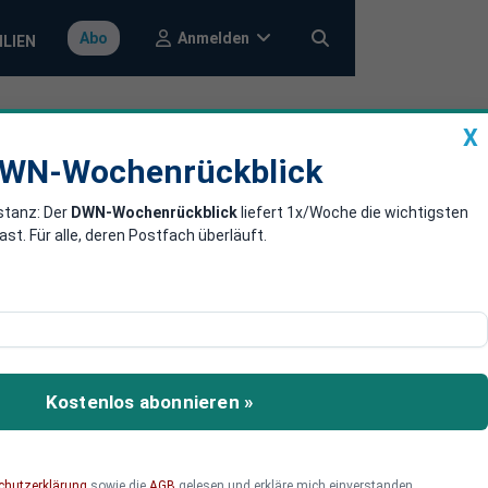
Anmelden
Abo
ILIEN
X
a
DWN-Wochenrückblick
WN-Wochenrückblick
stanz: Der
DWN-Wochenrückblick
liefert 1x/Woche die wichtigsten
Prozent aller
. Für alle, deren Postfach überläuft.
ür jede fünfte Bitcoin-
Kostenlos abonnieren »
chutzerklärung
sowie die
AGB
gelesen und erkläre mich einverstanden.