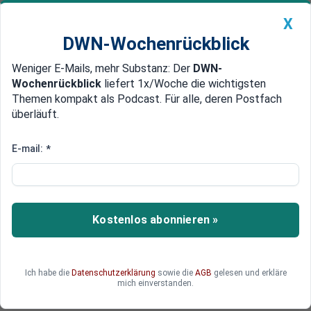
X
DWN-Wochenrückblick
Weniger E-Mails, mehr Substanz: Der
DWN-
Geldanlage Premium
Newsticker
MEIN DWN:
Wochenrückblick
liefert 1x/Woche die wichtigsten
Edelmetalle
DWN-Magazin
China
Themen kompakt als Podcast. Für alle, deren Postfach
überläuft.
DWN-Wochenrückblick
Auto Premium
Angeblicher Selbstmord
E-mail:
*
Zuhälter der Eliten: Jeffrey
Epstein tot in seiner Zelle
gefunden
Kostenlos abonnieren »
Der wegen sexuellen Missbrauchs dutzender
junger Frauen angeklagte Jeffrey Epstein wurde
am Wochenende tot in seiner Gefängniszelle
Ich habe die
Datenschutzerklärung
sowie die
AGB
gelesen und erkläre
gefunden. Epstein pflegte gute Kontakte in die
mich einverstanden.
höchsten Ebenen der US-Politik.