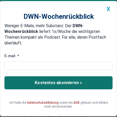
X
DWN-Wochenrückblick
Weniger E-Mails, mehr Substanz: Der
DWN-
Geldanlage Premium
Newsticker
MEIN DWN:
Wochenrückblick
liefert 1x/Woche die wichtigsten
Edelmetalle
DWN-Magazin
China
Themen kompakt als Podcast. Für alle, deren Postfach
überläuft.
DWN-Wochenrückblick
Auto Premium
Angst vor Insolvenz oder
E-mail:
*
Arbeitslosigkeit wegen Corona?
Hier erhalten Sie eine kostenlose
Erstberatung bei Top-Anwälten
Kostenlos abonnieren »
50 Top-Anwälte haben eine Freiwilligen-Aktion
ins Leben gerufen, um Selbstständigen,
Ich habe die
Datenschutzerklärung
sowie die
AGB
gelesen und erkläre
Freiberuflern und Angestellten, die angesichts
mich einverstanden.
der Corona-Krise Angst um ihre Existenz haben,