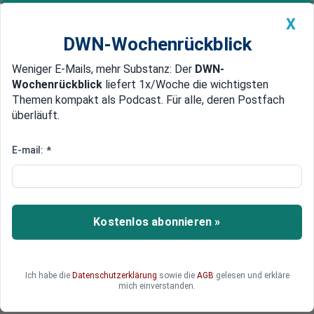
X
DWN-Wochenrückblick
Weniger E-Mails, mehr Substanz: Der
DWN-
Geldanlage Premium
Newsticker
MEIN DWN:
Wochenrückblick
liefert 1x/Woche die wichtigsten
Edelmetalle
DWN-Magazin
China
Themen kompakt als Podcast. Für alle, deren Postfach
überläuft.
DWN-Wochenrückblick
Auto Premium
Yale-Ökonom warnt Amerika:
E-mail:
*
Der Dollar wird crashen
Die Ära des Dollars als primäre Reserve-Währung
geht zu Ende, sagt der Ökonom Stephen Roach
Kostenlos abonnieren »
von der Elite-Universität Yale.
Ich habe die
Datenschutzerklärung
sowie die
AGB
gelesen und erkläre
mich einverstanden.
Deutsche Wirtschaftsnachrichten