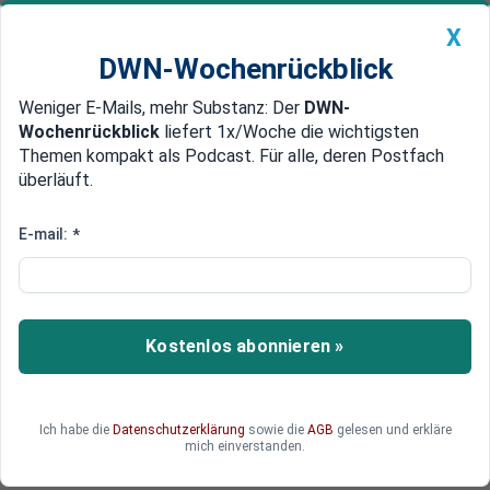
X
DWN-Wochenrückblick
Weniger E-Mails, mehr Substanz: Der
DWN-
Geldanlage Premium
Newsticker
MEIN DWN:
Wochenrückblick
liefert 1x/Woche die wichtigsten
Edelmetalle
DWN-Magazin
China
Themen kompakt als Podcast. Für alle, deren Postfach
überläuft.
DWN-Wochenrückblick
Auto Premium
Thyssenkrupp weitet nach
E-mail:
*
Milliardenverlusten Jobabbau
aus
Kostenlos abonnieren »
Der kriselnde Thyssenkrupp-Konzern muss
zusätzlich zum geplanten Jobabbau weitere
5000 Stellen streichen. Auch betriebsbedingte
Kündigungen sind nicht mehr ausgeschlossen.
Ich habe die
Datenschutzerklärung
sowie die
AGB
gelesen und erkläre
mich einverstanden.