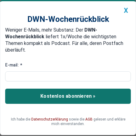
X
DWN-Wochenrückblick
Weniger E-Mails, mehr Substanz: Der
DWN-
Geldanlage Premium
Newsticker
MEIN DWN:
Wochenrückblick
liefert 1x/Woche die wichtigsten
Edelmetalle
DWN-Magazin
China
Themen kompakt als Podcast. Für alle, deren Postfach
überläuft.
DWN-Wochenrückblick
Auto Premium
Spahn: Bundesregierung lässt
E-mail:
*
anderen beim Impfen den
Vortritt
Kostenlos abonnieren »
Gesundheitsminister Jens Spahn hat die
Entscheidung der Bundesregierung verteidigt,
sich zu Anfang der Corona-Impfkampagne nicht
gleich selbst gegen das Virus impfen zu lassen.
Ich habe die
Datenschutzerklärung
sowie die
AGB
gelesen und erkläre
mich einverstanden.