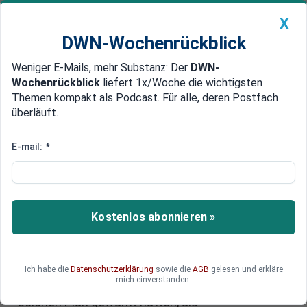
X
DWN-Wochenrückblick
Weniger E-Mails, mehr Substanz: Der
DWN-
Geldanlage Premium
Newsticker
MEIN DWN:
Wochenrückblick
liefert 1x/Woche die wichtigsten
Edelmetalle
DWN-Magazin
China
Themen kompakt als Podcast. Für alle, deren Postfach
überläuft.
DWN-Wochenrückblick
Auto Premium
Bundeskabinett beschließt
E-mail:
*
Einführung des digitalen
Impfpasses
Kostenlos abonnieren »
Das Bundeskabinett hat am Montag die
Einführung eines digitalen Impfpasses
beschlossen, damit Geimpfte Restaurants und
Konzerte besuchen können. Zu Beginn der
Ich habe die
Datenschutzerklärung
sowie die
AGB
gelesen und erkläre
mich einverstanden.
Pandemie wurden Personen, die vor einem
solchen Plan gewarnt hatten, als