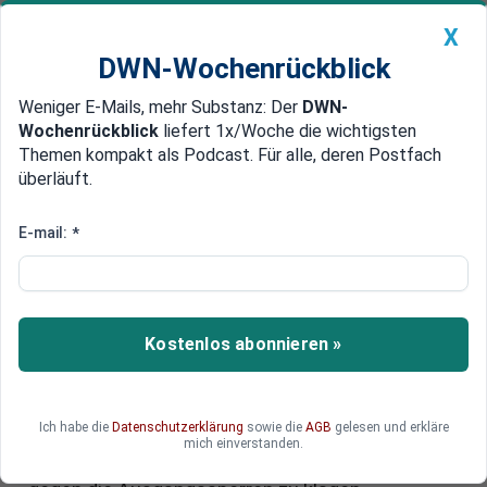
X
DWN-Wochenrückblick
Weniger E-Mails, mehr Substanz: Der
DWN-
Geldanlage Premium
Newsticker
MEIN DWN:
Wochenrückblick
liefert 1x/Woche die wichtigsten
Edelmetalle
DWN-Magazin
China
Themen kompakt als Podcast. Für alle, deren Postfach
überläuft.
DWN-Wochenrückblick
Auto Premium
Corona-Bundesgesetz macht
E-mail:
*
Klagen gegen Ausgangssperre
vor Verwaltungs-Gerichten
unmöglich
Kostenlos abonnieren »
Das geplante Corona-Bundesgesetz hebelt die
Verwaltungsgerichte aus. Es wird rechtlich nicht
Ich habe die
Datenschutzerklärung
sowie die
AGB
gelesen und erkläre
möglich sein, dass Bürger vor die
mich einverstanden.
Verwaltungsgerichte ziehen, um beispielsweise