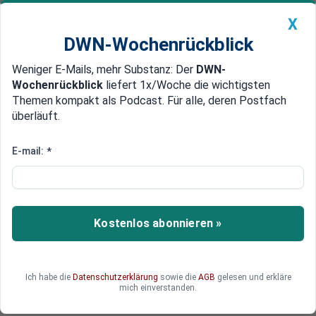
X
DWN-Wochenrückblick
Weniger E-Mails, mehr Substanz: Der
DWN-
Geldanlage Premium
Newsticker
MEIN DWN:
Wochenrückblick
liefert 1x/Woche die wichtigsten
Edelmetalle
DWN-Magazin
China
Themen kompakt als Podcast. Für alle, deren Postfach
überläuft.
DWN-Wochenrückblick
Auto Premium
SPD-Chef Walter-Borjans will
E-mail:
*
Laschet vorerst nicht gratulieren
Nachdem die CDU Armin Laschet zum
Kanzlerkandidaten der Union gewählt hat, warnt
Kostenlos abonnieren »
SPD-Chef Walter-Borjans, dass der unterlegene
Markus Söder einlenken wird. Es sei "zu früh zum
Gratulieren".
Ich habe die
Datenschutzerklärung
sowie die
AGB
gelesen und erkläre
mich einverstanden.