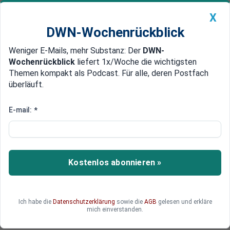
X
DWN-Wochenrückblick
Weniger E-Mails, mehr Substanz: Der
DWN-
Geldanlage Premium
Newsticker
MEIN DWN:
Wochenrückblick
liefert 1x/Woche die wichtigsten
Edelmetalle
DWN-Magazin
China
Themen kompakt als Podcast. Für alle, deren Postfach
überläuft.
DWN-Wochenrückblick
Auto Premium
Politischer Paukenschlag:
E-mail:
*
Schweizer lehnen Klima-
Sondersteuern in
Volksabstimmung ab
Kostenlos abonnieren »
Das Schweizer Volk lehnt die Einführung von
Klima-Sondersteuern ab. Das dreifache Nein in
Ich habe die
Datenschutzerklärung
sowie die
AGB
gelesen und erkläre
drei Volksabstimmungen gilt als massiver
mich einverstanden.
Nackenschlag für die Regierung.