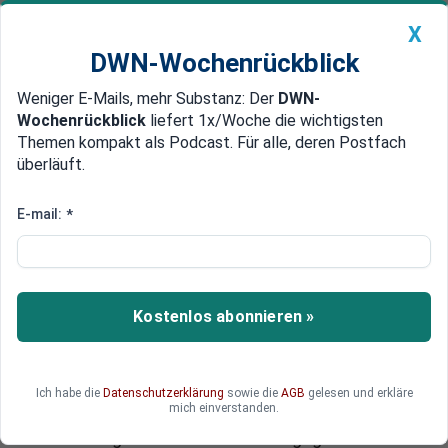
X
DWN-Wochenrückblick
Weniger E-Mails, mehr Substanz: Der
DWN-
Geldanlage Premium
Newsticker
MEIN DWN:
Wochenrückblick
liefert 1x/Woche die wichtigsten
Edelmetalle
DWN-Magazin
China
Themen kompakt als Podcast. Für alle, deren Postfach
überläuft.
DWN-Wochenrückblick
Auto Premium
Nach US-Rückzug aus
E-mail:
*
Afghanistan: Putin ist der neue
starke Mann in der Region - und
kommt Biden mit großzügiger
Kostenlos abonnieren »
Geste entgegen
Der militärische Einsatz der USA in Afghanistan
Ich habe die
Datenschutzerklärung
sowie die
AGB
gelesen und erkläre
mich einverstanden.
ist gescheitert. Jetzt kommt Wladimir Putin
seinem Gegenüber Joe Biden entgegen - und