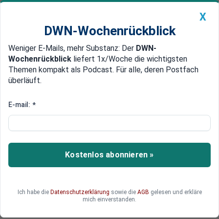
X
DWN-Wochenrückblick
Weniger E-Mails, mehr Substanz: Der
DWN-
Geldanlage Premium
Newsticker
MEIN DWN:
Wochenrückblick
liefert 1x/Woche die wichtigsten
Edelmetalle
DWN-Magazin
China
Themen kompakt als Podcast. Für alle, deren Postfach
überläuft.
DWN-Wochenrückblick
Auto Premium
Politik verweigert Afghanistan-
E-mail:
*
Veteranen den Großen
Zapfenstreich
Kostenlos abonnieren »
Ursprünglich sollte der Große Zapfenstreich für
die Afghanistan-Veteranen am 31. August
stattfinden. Jetzt ist der Termin verschoben
worden - auf unbestimmte Zeit.
Ich habe die
Datenschutzerklärung
sowie die
AGB
gelesen und erkläre
mich einverstanden.