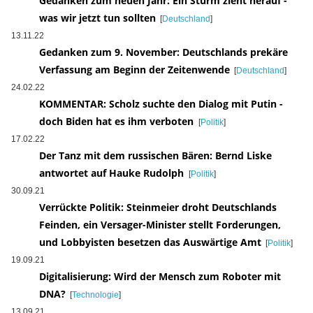
Gedanken zum neuen Jahr: Ein Sturm zieht herauf -
was wir jetzt tun sollten
[
Deutschland
]
13.11.22
Gedanken zum 9. November: Deutschlands prekäre
Verfassung am Beginn der Zeitenwende
[
Deutschland
]
24.02.22
KOMMENTAR: Scholz suchte den Dialog mit Putin -
doch Biden hat es ihm verboten
[
Politik
]
17.02.22
Der Tanz mit dem russischen Bären: Bernd Liske
antwortet auf Hauke Rudolph
[
Politik
]
30.09.21
Verrückte Politik: Steinmeier droht Deutschlands
Feinden, ein Versager-Minister stellt Forderungen,
und Lobbyisten besetzen das Auswärtige Amt
[
Politik
]
19.09.21
Digitalisierung: Wird der Mensch zum Roboter mit
DNA?
[
Technologie
]
13.09.21