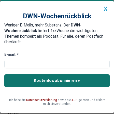
X
DWN-Wochenrückblick
Weniger E-Mails, mehr Substanz: Der
DWN-
Geldanlage Premium
Newsticker
MEIN DWN:
Wochenrückblick
liefert 1x/Woche die wichtigsten
Edelmetalle
DWN-Magazin
China
Themen kompakt als Podcast. Für alle, deren Postfach
überläuft.
DWN-Wochenrückblick
Auto Premium
Das Land der Ahnungslosen: Der
E-mail:
*
chinesische Friedensplan und
seine mediale Reflektion
Kostenlos abonnieren »
Die Natur der Demokratie: Die Dialektik aus
Pressefreiheit – die Freiheit der Journalisten, zu
schreiben, was sie wollen, doch alle schreiben
das gleiche – und freier Meinungsäußerung –
Ich habe die
Datenschutzerklärung
sowie die
AGB
gelesen und erkläre
mich einverstanden.
jeder kann sich äußern, aber nicht alle dürfen es
hören.