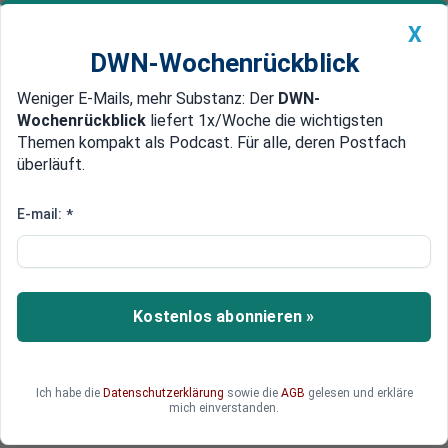
X
DWN-Wochenrückblick
Weniger E-Mails, mehr Substanz: Der
DWN-
Geldanlage Premium
Newsticker
MEIN DWN:
Wochenrückblick
liefert 1x/Woche die wichtigsten
Edelmetalle
DWN-Magazin
China
Themen kompakt als Podcast. Für alle, deren Postfach
überläuft.
DWN-Wochenrückblick
Auto Premium
USA gegen China: Australien hat
E-mail:
*
sich verspekuliert - und zahlt
nun einen hohen Preis
Kostenlos abonnieren »
Australien hat sich früh dem amerikanischen
Handelskrieg gegen China angeschlossen. Nun
sind große Teile seines Exportgeschäfts mit
China abgewandert - und zwar zu den
Ich habe die
Datenschutzerklärung
sowie die
AGB
gelesen und erkläre
mich einverstanden.
Konkurrenten nach Amerika.