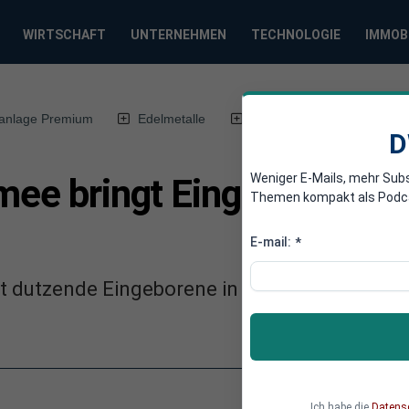
WIRTSCHAFT
UNTERNEHMEN
TECHNOLOGIE
IMMOB
anlage Premium
Edelmetalle
DWN-Magazin
Chin
D
Weniger E-Mails, mehr Sub
rmee bringt Eingeborene i
Themen kompakt als Podcast
E-mail:
*
at dutzende Eingeborene in ein bewachtes Q
Ich habe die
Datens