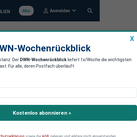
Anmelden
Abo
ILIEN
X
a
DWN-Wochenrückblick
WN-Wochenrückblick
stanz: Der
DWN-Wochenrückblick
liefert 1x/Woche die wichtigsten
n Quarantäne-
. Für alle, deren Postfach überläuft.
uarantänelager im Norden
Kostenlos abonnieren »
chutzerklärung
sowie die
AGB
gelesen und erkläre mich einverstanden.