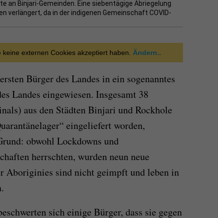
te an Binjari-Gemeinden. Eine siebentägige Abriegelung
n verlängert, da in der indigenen Gemeinschaft COVID-
ie keine externen Cookies akzeptiert haben.
Ändern..
 ersten Bürger des Landes in ein sogenanntes
es Landes eingewiesen. Insgesamt 38
inals) aus den Städten Binjari und Rockhole
uarantänelager“ eingeliefert worden,
 Grund: obwohl Lockdowns und
chaften herrschten, wurden neun neue
er Aboriginies sind nicht geimpft und leben in
.
 beschwerten sich einige Bürger, dass sie gegen