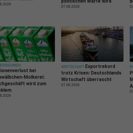
politischen Waffe wird
b
8.2026
07.08.2026
0
TERNEHMEN
Exportrekord
WIRTSCHAFT
F
lionenverlust bei
trotz Krisen: Deutschlands
P
wälbchen-Molkerei:
Wirtschaft überrascht
M
chgeschäft wird zum
07.08.2026
A
oblem
0
8.2026