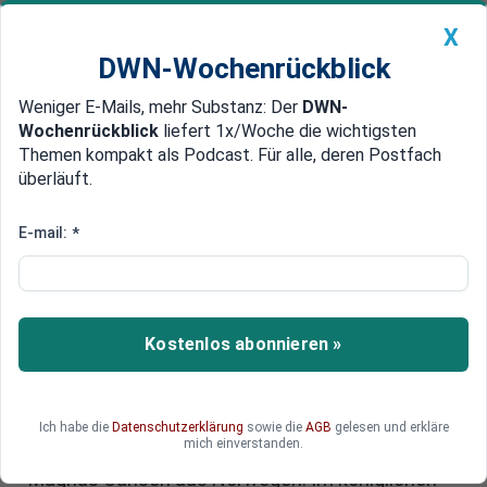
X
DWN-Wochenrückblick
Weniger E-Mails, mehr Substanz: Der
DWN-
Geldanlage Premium
Newsticker
MEIN DWN:
Wochenrückblick
liefert 1x/Woche die wichtigsten
Edelmetalle
DWN-Magazin
China
Themen kompakt als Podcast. Für alle, deren Postfach
überläuft.
DWN-Wochenrückblick
Auto Premium
DWN-SPEZIAL - Heute Auftakt
E-mail:
*
der Schachweltmeisterschaft:
Dollars, Scheichs und CIA
Kostenlos abonnieren »
Am heutigen Freitag wird in Dubai die erste Partie
der Schachweltmeisterschaft ausgetragen.
Herausforderer Jan „Nepo“
Nepomnjaschtschi aus Russland eröffnet mit
Ich habe die
Datenschutzerklärung
sowie die
AGB
gelesen und erkläre
mich einverstanden.
den weißen Figuren gegen Titelverteidiger
Magnus Carlsen aus Norwegen. Im königlichen